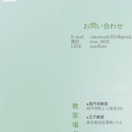
お問い合わせ
E-mail
takumusic321@gmail
微信 sxm_
483
2
LINE sxmflute​
●高円寺教室
教
高円寺駅より徒歩3分
室
●王子教室
東京
都北区
豊島
1-5-6
場