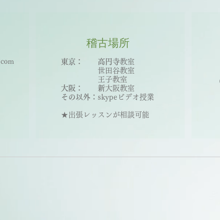
稽古場
所
.com
東京： 高円寺
教室
世田谷教室
王子教室
大阪： 新
大
阪教室
その以外：
skypeビデオ授業
★出張レッスンが相談可能