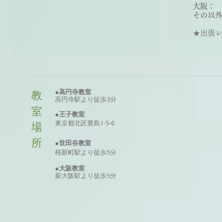
大阪：
その以外
★出張レッ
●高円寺教室
教
高円寺駅より徒歩3分
室
●王子教室
東京
都北区
豊島
1-5-6
場
所
●世田谷教室
桜新町駅より徒歩5分
●大阪
教室
新大阪駅より徒歩5分