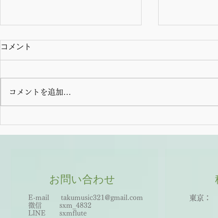
コメント
コメントを追加…
2025年夏中国伝統音楽講義
2025年夏
午後京劇昆曲の部
曲講義
お問い合わせ
E-mail
takumusic321@gmail.com
東京： 
微信 sxm_
483
2
世田
LINE sxmflute​
王子