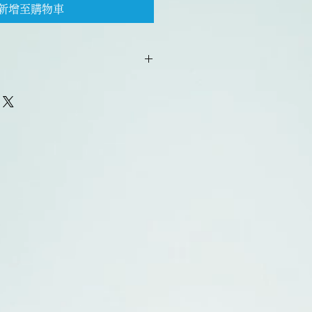
新增至購物車
型番をお伝えください。
本入り(型番dzb-nv-48)
入りケースです。
賀県、大分県、熊本県、長崎県、宮
県のゆうパック配送：2500円