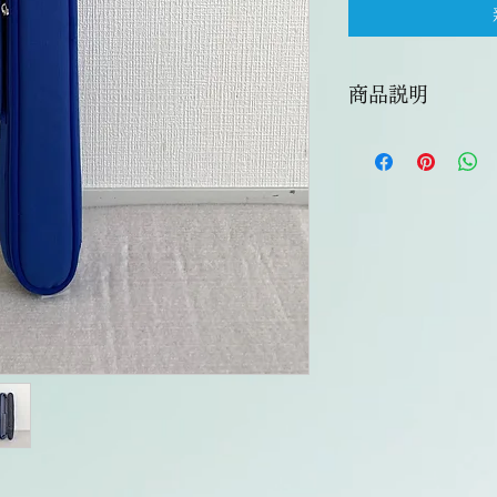
商品説明
問合せの際に、必ず
笛子ブルーケース48㎝一
型番：dzb-pk-48
色：濃いブルー
長さ：48㎝
48㎝以内の笛を一本
送料について
ゆうパック：2000円
来店受取：無料
北海道、福岡県、佐
崎県、鹿児島県、沖縄