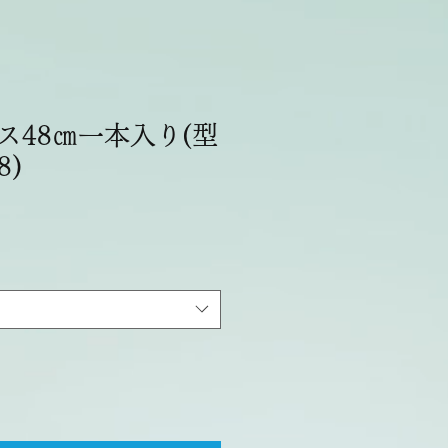
ス48㎝一本入り(型
8)