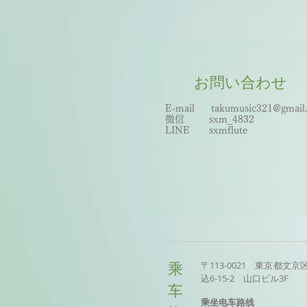
お問い合わせ
E-mail
takumusic321@gmail
微信 sxm_
483
2
LINE sxmflute​
〒113-0021 東京都文京
乘
込6-15-2 山口ビル3F
车
乘坐电车路线