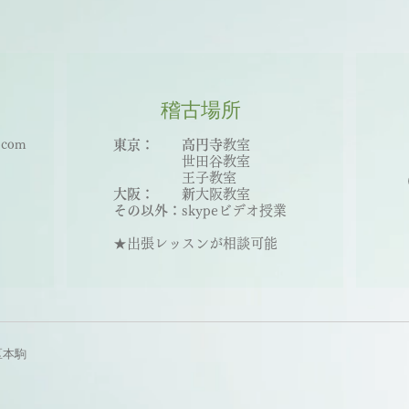
稽古場
所
.com
東京： 高円寺
教室
世田谷教室
王子教室
大阪： 新
大
阪教室
その以外：
skypeビデオ授業
★出張レッスンが相談可能
区本駒