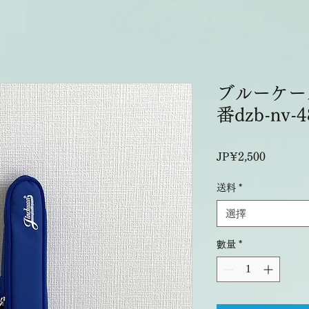
ブルーケー
番dzb-nv-4
價
JP¥2,500
格
送料
*
選擇
數量
*