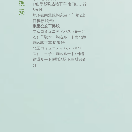
换
JR山手线駒込站下车 南口出步行
3分钟
乘
地下铁南北线駒込站下车 第2出
口步行1分钟
乘坐公交车路线
文京コミュニティバス（Bーぐ
る）千駄木・駒込ルート南北線
駒込駅下車 徒歩1分
北区コミュニティバス（Kバ
ス） 王子・駒込ルート/田端
循環ルートJR駒込駅下車 徒歩3
分