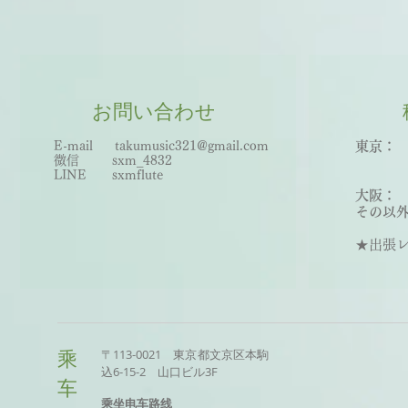
お問い合わせ
E-mail
takumusic321@gmail.com
東京： 
微信 sxm_
483
2
世田
LINE sxmflute​
王子
大阪：
その以外
★出張レッ
〒113-0021 東京都文京区本駒
乘
込6-15-2 山口ビル3F
车
乘坐电车路线