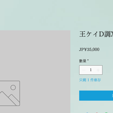
王ケイD調X
價
JP¥35,000
格
數量
*
只剩 1 件庫存