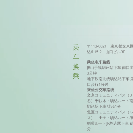
〒113-0021 東京都文京
乘
込6-15-2 山口ビル3F
车
乘坐电车路线
换
JR山手线駒込站下车 南口
3分钟
乘
地下铁南北线駒込站下车 
口步行1分钟
乘坐公交车路线
文京コミュニティバス（B
る）千駄木・駒込ルート
駒込駅下車 徒歩1分
北区コミュニティバス（K
ス） 王子・駒込ルート/
循環ルートJR駒込駅下車 徒
分