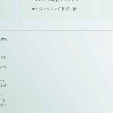
★出張レッスンが相談可能
区本駒
出步行
第2出
ーぐ
南北線
バ
田端
歩3