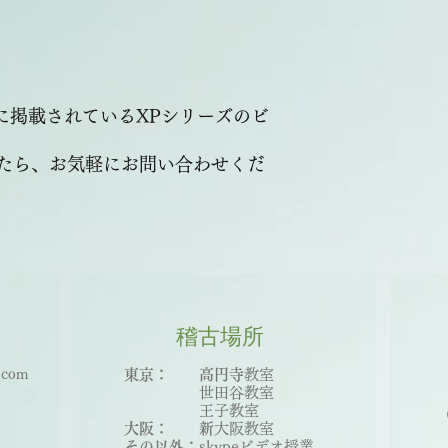
に掲載されているXPシリーズのビ
たら、お気軽にお問い合わせくだ
稽古場
所
.com
東京： 高円寺
教室
世田谷教室
王子教室
大阪： 新
大
阪教室
その以外：
skypeビデオ授業