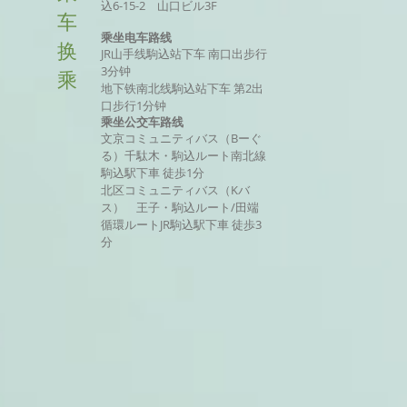
込6-15-2 山口ビル3F
车
乘坐电车路线
换
JR山手线駒込站下车 南口出步行
3分钟
乘
地下铁南北线駒込站下车 第2出
口步行1分钟
乘坐公交车路线
文京コミュニティバス（Bーぐ
る）千駄木・駒込ルート南北線
駒込駅下車 徒歩1分
北区コミュニティバス（Kバ
ス） 王子・駒込ルート/田端
循環ルートJR駒込駅下車 徒歩3
分