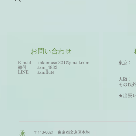
お問い合わせ
E-mail
takumusic321@gmail.com
東京： 
微信 sxm_
483
2
世田
LINE sxmflute​
王子
大阪：
その以外
★出張レッ
〒113-0021 東京都文京区本駒
乘