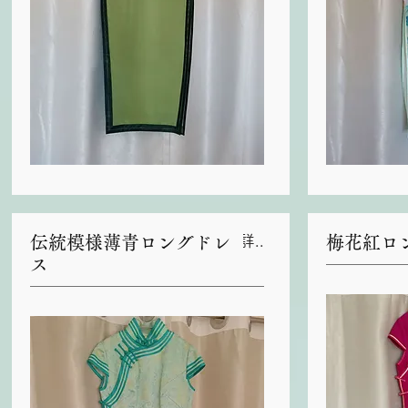
伝統模様薄青ロングドレ
梅花紅ロ
詳細
ス