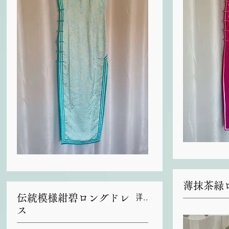
薄抹茶緑
伝統模様紺碧ロングドレ
詳細
ス