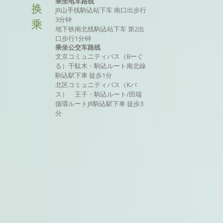
乘坐电车路线
换
JR山手线駒込站下车 南口出步行
3分钟
乘
地下铁南北线駒込站下车 第2出
口步行1分钟
乘坐公交车路线
文京コミュニティバス（Bーぐ
る）千駄木・駒込ルート南北線
駒込駅下車 徒歩1分
北区コミュニティバス（Kバ
ス） 王子・駒込ルート/田端
循環ルートJR駒込駅下車 徒歩3
分