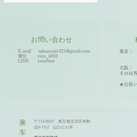
お問い合わせ
E-mail
takumusic321@gmail.com
東京： 
微信 sxm_
483
2
世田
LINE sxmflute​
王子
大阪：
その以外
★出張レッ
〒113-0021 東京都文京区本駒
乘
込6-15-2 山口ビル3F
车