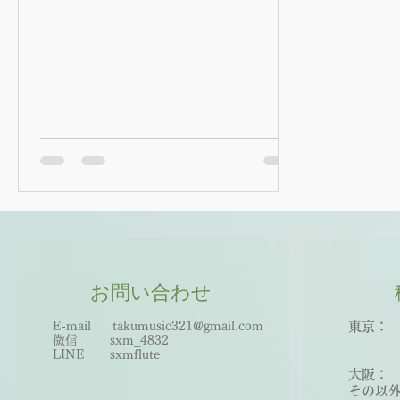
お問い合わせ
E-mail
takumusic321@gmail.com
東京： 
微信 sxm_
483
2
世田
LINE sxmflute​
王子
大阪：
その以外