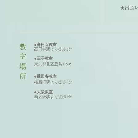
★出張レッ
●高円寺教室
教
高円寺駅より徒歩3分
室
●王子教室
東京
都北区
豊島
1-5-6
場
所
●世田谷教室
桜新町駅より徒歩5分
●大阪
教室
新大阪駅より徒歩5分