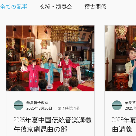
全ての記事
交流・演奏会
稽古関係
華夏笛子教室
華夏笛
2025年8月30日
読了時間: 1分
2025
2025年夏中国伝統音楽講義
2025
午後京劇昆曲の部
曲講義