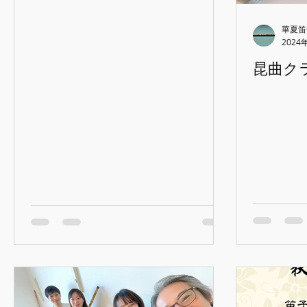
華夏笛
2024
昆曲ク