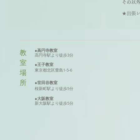
その以外
★出張レッ
●高円寺教室
教
高円寺駅より徒歩3分
室
●王子教室
東京
都北区
豊島
1-5-6
場
所
●世田谷教室
桜新町駅より徒歩5分
●大阪
教室
新大阪駅より徒歩5分