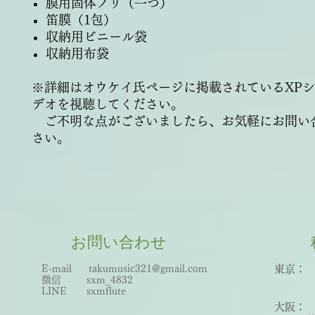
膜用固体ノリ（一つ）
笛膜（1包）
収納用ビニール袋
収納用布袋
※詳細はオウケイ氏ページに掲載されているXP
デオを視聴してください。
ご不明な点がございましたら、お気軽にお問い
さい。
お問い合わせ
E-mail
takumusic321@gmail.com
東京： 
微信 sxm_
483
2
世田
LINE sxmflute​
王子
大阪：